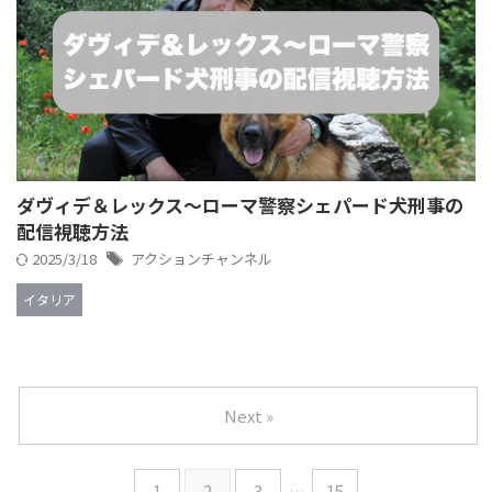
ダヴィデ＆レックス～ローマ警察シェパード犬刑事の
配信視聴方法
2025/3/18
アクションチャンネル
イタリア
Next »
1
2
3
…
15