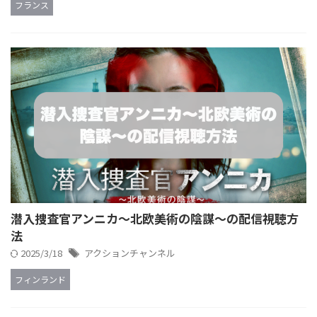
フランス
潜入捜査官アンニカ～北欧美術の陰謀～の配信視聴方
法
2025/3/18
アクションチャンネル
フィンランド