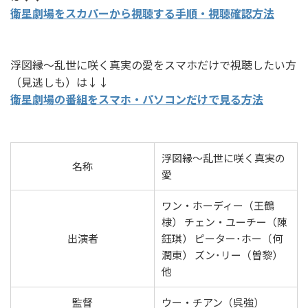
衛星劇場をスカパーから視聴する手順・視聴確認方法
浮図縁～乱世に咲く真実の愛をスマホだけで視聴したい方
（見逃しも）は↓↓
衛星劇場の番組をスマホ・パソコンだけで見る方法
浮図縁～乱世に咲く真実の
名称
愛
ワン・ホーディー（王鶴
棣） チェン・ユーチー（陳
出演者
鈺琪） ピーター･ホー（何
潤東） ズン･リー（曽黎）
他
監督
ウー・チアン（呉強）