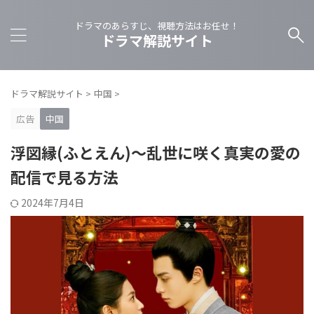
ドラマのあらすじ、視聴方法はお任せ！
ドラマ解説サイト
ドラマ解説サイト
>
中国
>
広告
中国
浮図縁(ふとえん)～乱世に咲く真実の愛の
配信で見る方法
2024年7月4日