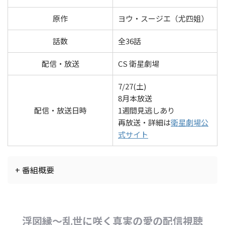
原作
ヨウ・スージエ（尤四姐）
話数
全36話
配信・放送
CS 衛星劇場
7/27(土)
8月本放送
配信・放送日時
1週間見逃しあり
再放送・詳細は
衛星劇場公
式サイト
+ 番組概要
浮図縁～乱世に咲く真実の愛の配信視聴