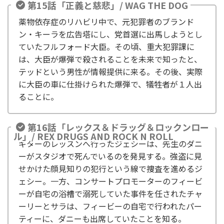
第15話「正義と慈悲」/ WAG THE DOG
薬物依存症のリハビリ中で、元犯罪者のブランド
ン・キーラを広告塔にし、党首選に出馬しようとし
ていたフルフォード大臣。その頃、重大犯罪課に
は、大臣が爆弾で殺されることを未来で知ったと、
テッドという男性が情報提供に来る。その後、実際
に大臣の車に仕掛けられた爆弾で、犠牲者が１人出
ることに。
第16話「レックス＆ドラッグ＆ロックンロー
ル」/ REX DRUGS AND ROCK N ROLL
ギターのレッスンへ行ったジェシーは、先生のダニ
ーがスタジオで死んでいるのを発見する。強盗に見
せかけた顔見知りの犯行という線で捜査を進めるジ
ェシー。一方、コンサートプロモーターのフィービ
ーが自宅の浴槽で溺死していた事件を任されたチャ
ーリーとサラは、フィービーの自宅で行われたパー
ティーに、ダニーも出席していたことを知る。