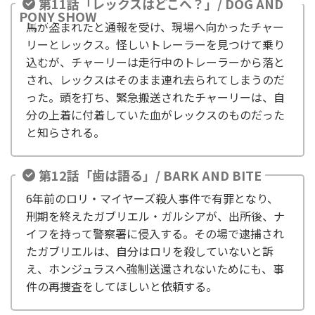
第11話「レックスはどこへ？」/ DOG AND
PONY SHOW
馬が盗まれたと通報を受け、現場へ向かったチャー
リーとレックス。怪しいトレーラーを見つけて乗り
込むが、チャーリーは走行中のトレーラーから落と
され、レックスはそのまま連れ去られてしまうのだ
った。頭を打ち、緊急搬送されたチャーリーは、自
分の上着に付着していた血がレックスのものだった
と知らされる。
第12話「歯は語る」/ BARK AND BITE
6年前のロリ・マイヤーズ殺人事件で有罪となり、
刑期を終えたガブリエル・ガルシアが、出所後、ナ
イフを持って警察署に侵入する。その場で逮捕され
たガブリエルは、自分はロリを殺していないと訴
え、ホンジュラスへ強制送還されないためにも、事
件の再捜査をしてほしいと依頼する。