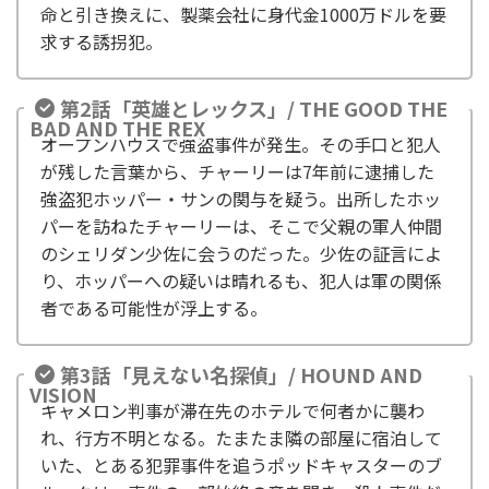
命と引き換えに、製薬会社に身代金1000万ドルを要
求する誘拐犯。
第2話「英雄とレックス」/ THE GOOD THE
BAD AND THE REX
オープンハウスで強盗事件が発生。その手口と犯人
が残した言葉から、チャーリーは7年前に逮捕した
強盗犯ホッパー・サンの関与を疑う。出所したホッ
パーを訪ねたチャーリーは、そこで父親の軍人仲間
のシェリダン少佐に会うのだった。少佐の証言によ
り、ホッパーへの疑いは晴れるも、犯人は軍の関係
者である可能性が浮上する。
第3話「見えない名探偵」/ HOUND AND
VISION
キャメロン判事が滞在先のホテルで何者かに襲わ
れ、行方不明となる。たまたま隣の部屋に宿泊して
いた、とある犯罪事件を追うポッドキャスターのブ