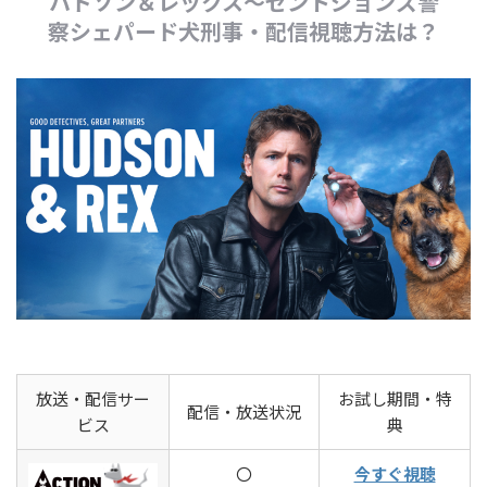
ハドソン＆レックス～セントジョンズ警
察シェパード犬刑事・配信視聴方法は？
放送・配信サー
お試し期間・特
配信・放送状況
ビス
典
〇
今すぐ視聴