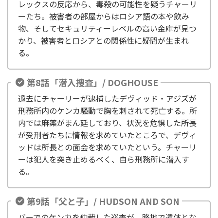
レックスの反応から、毒殺の可能性を疑うチャーリ
ーたち。被害者の部屋からはロシア語の本や飲み
物、そしてセキュリティーレベルの高い金庫が見つ
かり、被害者とロシアとの関係性に疑問が生まれ
る。
第8話「潜入捜査」/ DOGHOUSE
過去にチャーリーが逮捕したデヴィッド・アジズが
刑務所内のケンカ騒動で胸を刺されて死亡する。所
内では麻薬がまん延しており、状況を危惧した所長
が受刑者たちに情報を求めていたところで、デヴィ
ッドは所長との面会を求めていたという。チャーリ
ーは犯人を突き止めるべく、自ら刑務所に潜入す
る。
第9話「父と子」/ HUDSON AND SON
バーでのケンカを仲裁した巡査が、路地で遺体とな