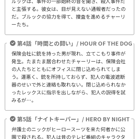
ルックは、事件の一部始終の音を聞き、殺人事件だ
と主張する。彼女は、目が見えない通報者だったの
だ。ブルックの協力を得て、捜査を進めるチャーリ
ーたち。
第4話「時間との闘い」/ HOUR OF THE DOG
保険会社に銃を持った男が現れ、立てこもり事件が
発生。たまたま居合わせたチャーリーは、保険会社
の人たちとともにオフィスに閉じ込められてしま
う。運悪く、銃を所持しておらず、犯人の電波遮断
器のせいで外と連絡も取れない。閉じ込められなか
ったレックスに指示を出しながら、犯人の説得を試
みるが…。
第5話「ナイトキーパー」/ HERO BY NIGHT
弁護士のニックがヒーロースーツを来た何者かに公
園で殺される。犯人は昔のテレビ番組のキャラクタ