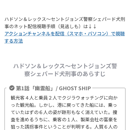
ハドソン＆レックス～セントジョンズ警察シェパード犬刑
事のネット配信視聴手順（見逃しも）は↓↓
アクションチャンネルを配信（スマホ・パソコン）で視聴
する方法
ハドソン＆レックス～セントジョンズ警
察シェパード犬刑事のあらすじ
第1話「幽霊船」/ GHOST SHIP
観光客４人と乗員２人でクジラウォッチングに向か
った観光船。しかし、港に戻ってきた船には、乗っ
ていたはずの６人の姿が跡形もなく消えていた。捜
査を進めるうちに、乗客の１人、製薬会社の富豪を
狙った誘拐事件ということが判明する。人質６人の