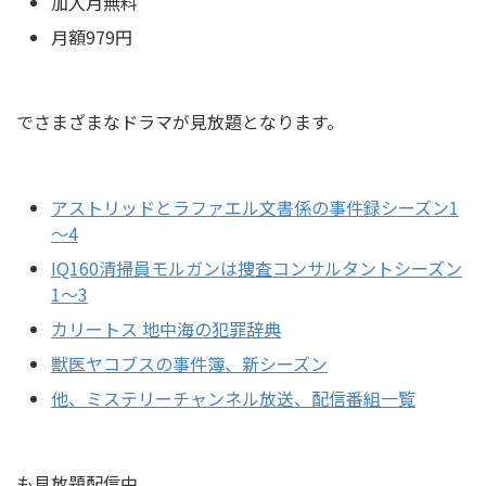
加入月無料
月額979円
でさまざまなドラマが見放題となります。
アストリッドとラファエル文書係の事件録シーズン1
～4
IQ160清掃員モルガンは捜査コンサルタントシーズン
1～3
カリートス 地中海の犯罪辞典
獣医ヤコブスの事件簿、新シーズン
他、ミステリーチャンネル放送、配信番組一覧
も見放題配信中。