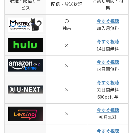
放送・配信サー
お試し期間・特
配信・放送状況
ビス
典
〇
今すぐ視聴
独占
加入月無料
今すぐ視聴
×
14日間無料
今すぐ視聴
×
14日間無料
今すぐ視聴
×
31日間無料
600pt付与
今すぐ視聴
×
初月無料
今すぐ視聴