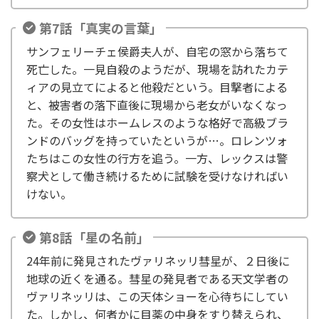
第7話「真実の言葉」
サンフェリーチェ侯爵夫人が、自宅の窓から落ちて
死亡した。一見自殺のようだが、現場を訪れたカテ
ィアの見立てによると他殺だという。目撃者による
と、被害者の落下直後に現場から老女がいなくなっ
た。その女性はホームレスのような格好で高級ブラ
ンドのバッグを持っていたというが…。ロレンツォ
たちはこの女性の行方を追う。一方、レックスは警
察犬として働き続けるために試験を受けなければい
けない。
第8話「星の名前」
24年前に発見されたヴァリネッリ彗星が、２日後に
地球の近くを通る。彗星の発見者である天文学者の
ヴァリネッリは、この天体ショーを心待ちにしてい
た。しかし、何者かに目薬の中身をすり替えられ、