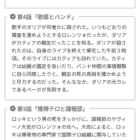
第4話「歌姫とバンド」
歌手のダリアが何者かに殺された。いつもどおりの
捜査を進めようとするロレンツォだったが、ダリア
がカティアの親友だったことを知る。ダリアが殺さ
れたのは、自身のライブを終えて帰宅した午前３時
頃。そのライブにはカティアも訪れていた。カティ
アは凶器の鑑定を急いだり、バンド仲間の事情聴取
に自ら同席したりと、親友の死の真相を確かめよう
と尽力するのだった。そんななか、ダリアの元カレ
であるベーボが失踪する。
第5話「爆弾テロと諜報部」
ロッキという男の死をきっかけに、諜報部のサヴィ
ーノ大佐がロレンツォの元へ。大佐によると、ロッ
キは爆発物の専門家で国際テロ組織に関与していた