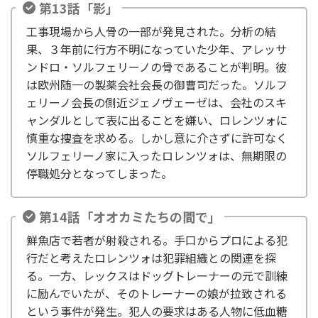
第13話「影」
工事現場から人骨の一部が発見された。分析の結
果、３年前に行方不明になっていた少年、アレッサ
ンドロ・ソルフェリーノの骨であることが判明。彼
は欧州随一の製薬会社会長の御曹司だった。ソルフ
ェリーノ会長の側近ジェノヴェーゼは、会社のスキ
ャンダルとして表に出ることを嫌い、ロレンツォに
慎重な捜査を求める。しかし意に介さずに許可なく
ソルフェリーノ家に入ったロレンツォは、無期限の
停職処分となってしまった。
第14話「オオカミたちの間で」
鮮魚店で若者が射殺される。手口からプロによる犯
行だと考えたロレンツォは犯罪組織との関連を探
る。一方、レックスはドッグトレーナーの元で訓練
に励んでいたが、そのトレーナーの娘が拉致される
という事件が発生。犯人の要求はある人物に低血糖