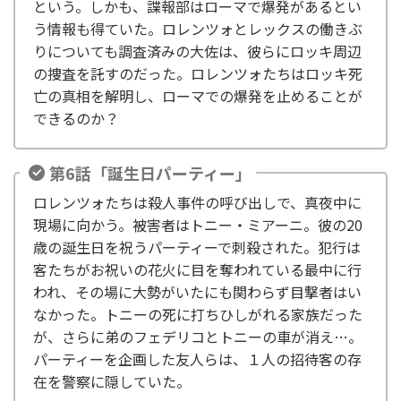
という。しかも、諜報部はローマで爆発があるとい
う情報も得ていた。ロレンツォとレックスの働きぶ
りについても調査済みの大佐は、彼らにロッキ周辺
の捜査を託すのだった。ロレンツォたちはロッキ死
亡の真相を解明し、ローマでの爆発を止めることが
できるのか？
第6話「誕生日パーティー」
ロレンツォたちは殺人事件の呼び出しで、真夜中に
現場に向かう。被害者はトニー・ミアーニ。彼の20
歳の誕生日を祝うパーティーで刺殺された。犯行は
客たちがお祝いの花火に目を奪われている最中に行
われ、その場に大勢がいたにも関わらず目撃者はい
なかった。トニーの死に打ちひしがれる家族だった
が、さらに弟のフェデリコとトニーの車が消え…。
パーティーを企画した友人らは、１人の招待客の存
在を警察に隠していた。