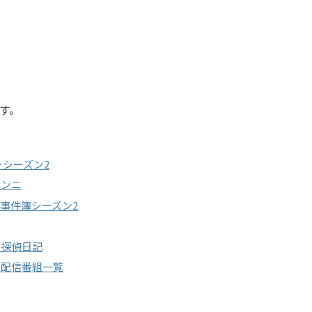
す。
ーシーズン2
ランニ
事件簿シーズン2
の探偵日記
、配信番組一覧