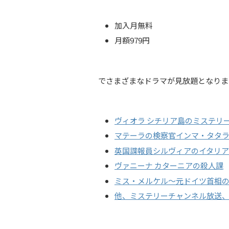
加入月無料
月額979円
でさまざまなドラマが見放題となりま
ヴィオラ シチリア島のミステリ
マテーラの検察官インマ・タタ
英国諜報員シルヴィアのイタリア
ヴァニーナ カターニアの殺人課
ミス・メルケル～元ドイツ首相
他、ミステリーチャンネル放送