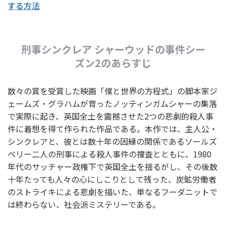
する方法
刑事シンクレア シャーウッドの事件シー
ズン2のあらすじ
数々の賞を受賞した映画「僕と世界の方程式」の脚本家ジ
ェームズ・グラハムが育ったノッティンガムシャーの集落
で実際に起き、英国全土を震撼させた2つの悲劇的殺人事
件に着想を得て作られた作品である。本作では、主人公・
シンクレアと、彼とは数十年の因縁の関係であるソールズ
ベリー二人の刑事による殺人事件の捜査とともに、1980
年代のサッチャー政権下で英国全土を揺るがし、その後数
十年たっても人々の心にしこりとして残った、炭鉱労働者
のストライキによる悲劇を描いた、単なるフーダニットで
は終わらない、社会派ミステリーである。