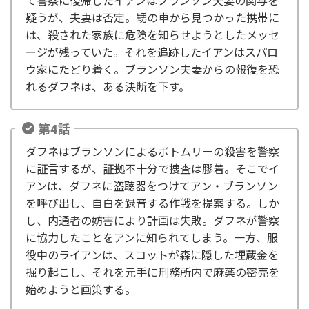
疑うが、夫妻は否定。甥の車から見つかった携帯に
は、殺された家族に危険を知らせようとしたメッセ
ージが残っていた。それを追跡したイアンはスパロ
ウ家にたどり着く。ブランソン夫妻からの報復を恐
れるダフネは、ある決断を下す。
第4話
ダフネはブランソンによるボトムリーの殺害を警察
に証言するが、証拠不十分で捜査は膠着。そこでイ
アンは、ダフネに盗聴器をつけてアン・ブランソン
を呼び出し、自白を録音する作戦を提案する。しか
し、内通者の妨害により計画は失敗。ダフネが警察
に協力したことをアンに知られてしまう。一方、服
役中のライアンは、スコットが森に隠した埋蔵金を
掘り起こし、それを元手に刑務所内で麻薬の密売を
始めようと画策する。