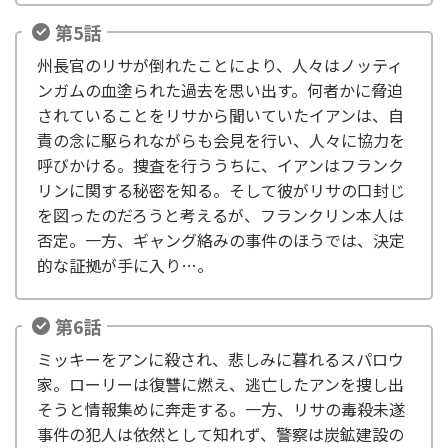
第5話
州長官のリサが倒れたことにより、人々はノッティ
ンガムの血塗られた過去を思い出す。何者かに脅迫
されていることをリサから聞いていたイアンは、自
責の念に駆られながらも会見を行い、人々に協力を
呼びかける。捜査を行ううちに、イアンはフランク
リンに関する秘密を知る。そして彼がリサの口封じ
を図ったのだろうと考えるが、フランクリン本人は
否定。一方、ギャング絡みの事件のほうでは、決定
的な証拠が手に入り…。
第6話
ミッキーをアンに殺され、悲しみに暮れるスパロウ
家。ローリーは復讐に燃え、逃亡したアンを捜し出
そうと情報集めに奔走する。一方、リサの毒殺未遂
事件の犯人は依然として知れず、警察は炭鉱建設の