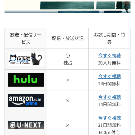
放送・配信サー
お試し期間・特
配信・放送状況
ビス
典
〇
今すぐ視聴
独占
加入月無料
今すぐ視聴
×
14日間無料
今すぐ視聴
×
14日間無料
今すぐ視聴
×
31日間無料
600pt付与