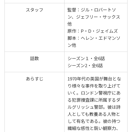
スタッフ
監督：ジル・ロバートソ
ン、ジェフリー・サックス
他
原作：P・D・ジェイムズ
脚本：ヘレン・エドマンソ
ン他
話数
シーズン１・全6話
シーズン2・全6話
あらすじ
1970年代の英国が舞台とな
り様々な事件を取り上げて
いく。ロンドン警視庁にあ
る犯罪捜査課に所属するダ
ルグリッシュ警部。彼は詩
人としても教養ある人物と
して有名である。彼の持つ
繊細な感性と鋭い観察力、