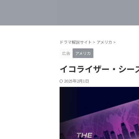
ドラマ解説サイト
>
アメリカ
>
広告
アメリカ
イコライザー・シー
2025年2月1日