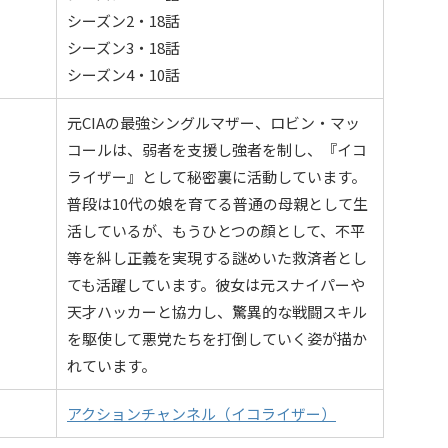
シーズン2・18話
シーズン3・18話
シーズン4・10話
元CIAの最強シングルマザー、ロビン・マッ
コールは、弱者を支援し強者を制し、『イコ
ライザー』として秘密裏に活動しています。
普段は10代の娘を育てる普通の母親として生
活しているが、もうひとつの顔として、不平
等を糾し正義を実現する謎めいた救済者とし
ても活躍しています。彼女は元スナイパーや
天才ハッカーと協力し、驚異的な戦闘スキル
を駆使して悪党たちを打倒していく姿が描か
れています。
アクションチャンネル（イコライザー）