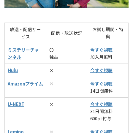
放送・配信サー
お試し期間・特
配信・放送状況
ビス
典
ミステリーチャ
〇
今すぐ視聴
ンネル
独占
加入月無料
Hulu
×
今すぐ視聴
Amazonプライム
×
今すぐ視聴
14日間無料
U-NEXT
×
今すぐ視聴
31日間無料
600pt付与
Lemino
×
今すぐ視聴